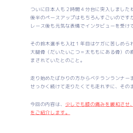
ついに日本人も２時間４分台に突入しました
後半のペースアップはもちろんすごいのですが
レース後も元気な表情でインタビューを受け
その鈴木選手も入社１年目はケガに苦しめら
大腿骨（だいたいこつ＝太ももにある骨）の
まされていたとのこと。
走り始めたばかりの方からベテランランナー
せっかく続けて走りたくても走れずに、その
今回の内容は、
少しでも膝の痛みを緩和させ
をご紹介します。