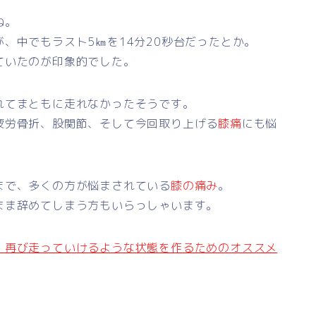
ね。
、中でもラスト5㎞を14分20秒台だったとか。
ていたのが印象的でした。
れてまともに走れなかったそうです。
疲労骨折、股関節、そして今回取り上げる
膝痛
にも悩
まで、多くの方が悩まされている
膝の痛み
。
まま辞めてしまう方もいらっしゃいます。
、再び走っていけるような状態を作るためのオススメ