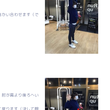
向かい合わせます（で
、肘が肩より後ろへい
に戻ります（決して腕