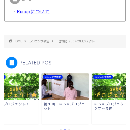
・
Runupについて
HOME
ランニング教室
【詳細】sub４プロジェクト
RELATED POST
らせ
ランニング教室
ランニング教室
ub4プロジェクト！
第１回 sub４プロジェ
sub４プロジェクト
クト
２回～３回