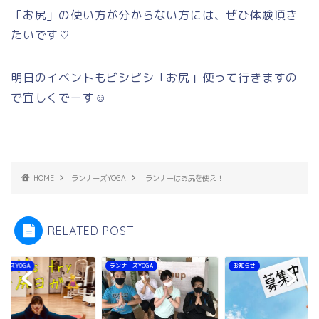
「お尻」の使い方が分からない方には、ぜひ体験頂き
たいです♡
明日のイベントもビシビシ「お尻」使って行きますの
で宜しくでーす☺
HOME
ランナーズYOGA
ランナーはお尻を使え！
RELATED POST
ナーズYOGA
ランナーズYOGA
お知らせ